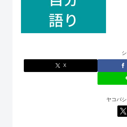
シ
X
ヤコバシ