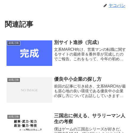
ヤコバシ
関連記事
別サイト進捗（完成）
就職活動
文系MARCH向け、営業マンの転職に関す
るサイトの最終章＆番外章が完成したの
でご報告。これをもって、今年の初めに
設計した当初の骨組みは完成した。今後
は番外章で補足をしていく。文系MARCH
の転職・就職 「もくじ」第４章 脱・
雇われ人を目指し...
優良中小企業の探し方
就職活動
前回の記事に引き続き、文系MARCHが最
も居心地の良い環境である優良中小企業
の探し方についてお話ししていきます。
１つ目は「未上場会社 四季報」就活の
一般論で、四季報よめ！業界地図みろ！
といわれ、さらに「就職四季報」なんて
いう露骨なものも存在...
三国志に例える、サラリーマン人
就職活動
生の考察
僕はゲームの三国志シリーズが好きだ。