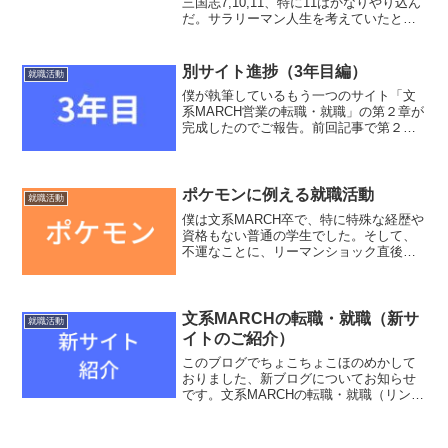
三国志7,10,11、特に11はかなりやり込ん
だ。サラリーマン人生を考えていたとき
に、ふと思いついたことを書き残してお
く。魏：曹操軍曹操軍である魏は大企業
だ。資金も物資も兵隊も最大規模で、優
別サイト進捗（3年目編）
就職活動
秀な人材が多い...
僕が執筆しているもう一つのサイト「文
系MARCH営業の転職・就職」の第２章が
完成したのでご報告。前回記事で第２章
完成した！と書いていたけど勘違いだっ
た。正しくは第２章の前半（入社1〜2年
目編）がそのとき終わって、後半となる3
年目がこの度、完...
ポケモンに例える就職活動
就職活動
僕は文系MARCH卒で、特に特殊な経歴や
資格もない普通の学生でした。そして、
不運なことに、リーマンショック直後に
就活の時期となったため、非常に買い手
市場の環境でした。当時は大手企業も採
用予定人数を大幅削減、さらには今年は
募集をしないと宣言す...
文系MARCHの転職・就職（新サ
就職活動
イトのご紹介）
このブログでちょこちょこほのめかして
おりました、新ブログについてお知らせ
です。文系MARCHの転職・就職（リン
ク）このサイトを年末年始に立ち上げ、
初のワードプレスに悪戦苦闘しながらな
んとか25記事、前半部分を完成させたの