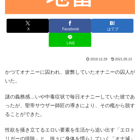
X
Facebook
はてブ
LINE
2019.12.29
2021.05.13
かつてオナニーに囚われ、疲弊していたオナニーの囚人が
いた。
謎の義務感…いや中毒症状で毎日オナニーしていた彼であ
ったが、聖帝サウザー師匠の導きにより、その檻から脱す
ることができた。
性欲を掻き立てるエロい要素を生活から追い出す「エロト
リガーの排除」と、徐々に身体を慣らしていく「オナ減」