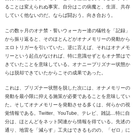
ることは変えられぬ事実。自分はこの病魔と、生涯、共存
していく他ないのだ。ならば闘おう。向き合おう。
この数ヶ月のオナ禁・誓いウォーカー達の犠牲を「記録」
から振り返ると、そのほとんどがオナメモリーの発動から
エロトリガーを引いていた。逆に言えば、それはオナメモ
リーという起点がなければ、特に意識せずともオナ禁はで
きていたことを意味している。オナニープリズナー状態か
らは脱却できていたからこその成果であった。
これは、プリズナー状態を脱した次には、オナメモリーの
発動を最小限に抑える施策が必要であることを意味してい
た。そしてオナメモリーを発動させる多くは、何らかの視
覚情報である。Twitter、YouTube、テレビ、雑誌…特に自
分は、ほとんどをネット関連から情報を得ている。先述の
通り、地雷を「減らす」工夫はできるものの、「ゼロ」に