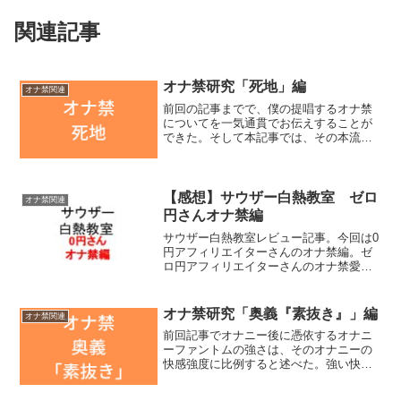
関連記事
オナ禁研究「死地」編
オナ禁関連
前回の記事までで、僕の提唱するオナ禁
についてを一気通貫でお伝えすることが
できた。そして本記事では、その本流の
傍流として見逃せない「死地」について
説明する。オナ禁における「死地」とは
まず「死地」という単語について説明す
る。僕はこの3年間、オナ...
【感想】サウザー白熱教室 ゼロ
オナ禁関連
円さんオナ禁編
サウザー白熱教室レビュー記事。今回は0
円アフィリエイターさんのオナ禁編。ゼ
ロ円アフィリエイターさんのオナ禁愛と
オナ禁談話（noteページに飛びます）全3
回。オブザーバーには足立先生。宮古島
での収録とのこと。ゼロ円アフィリエイ
オナ禁研究「奥義『素抜き』」編
オナ禁関連
ターさんについて...
前回記事でオナニー後に憑依するオナニ
ーファントムの強さは、そのオナニーの
快感強度に比例すると述べた。強い快感=
大量の脳内物質=強い依存・中毒=強ファ
ントム憑依、というメカニズムだ。とい