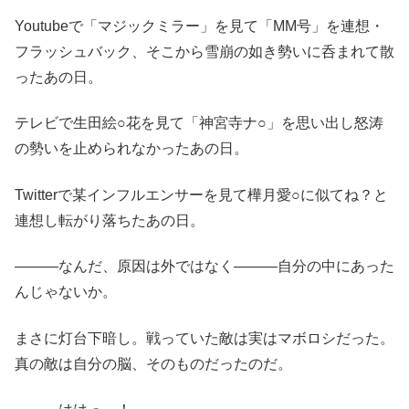
Youtubeで「マジックミラー」を見て「MM号」を連想・
フラッシュバック、そこから雪崩の如き勢いに呑まれて散
ったあの日。
テレビで生田絵○花を見て「神宮寺ナ○」を思い出し怒涛
の勢いを止められなかったあの日。
Twitterで某インフルエンサーを見て樺月愛○に似てね？と
連想し転がり落ちたあの日。
―――なんだ、原因は外ではなく―――自分の中にあった
んじゃないか。
まさに灯台下暗し。戦っていた敵は実はマボロシだった。
真の敵は自分の脳、そのものだったのだ。