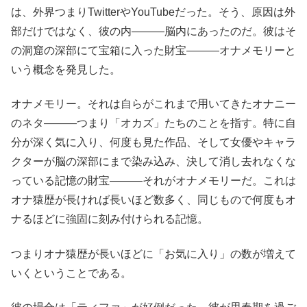
は、外界つまりTwitterやYouTubeだった。そう、原因は外
部だけではなく、彼の内―――脳内にあったのだ。彼はそ
の洞窟の深部にて宝箱に入った財宝―――オナメモリーと
いう概念を発見した。
オナメモリー。それは自らがこれまで用いてきたオナニー
のネタ―――つまり「オカズ」たちのことを指す。特に自
分が深く気に入り、何度も見た作品、そして女優やキャラ
クターが脳の深部にまで染み込み、決して消し去れなくな
っている記憶の財宝―――それがオナメモリーだ。これは
オナ猿歴が長ければ長いほど数多く、同じもので何度もオ
ナるほどに強固に刻み付けられる記憶。
つまりオナ猿歴が長いほどに「お気に入り」の数が増えて
いくということである。