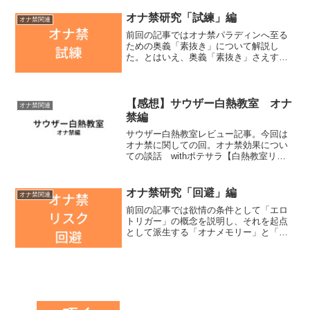
うことは、オナニーの快感強度を下げれ
ば、脳内物質も減り、...
オナ禁研究「試練」編
オナ禁関連
前回の記事ではオナ禁パラディンへ至る
ための奥義「素抜き」について解説し
た。とはいえ、奥義「素抜き」さえすれ
ばすぐにパラディンになれるか？という
と、難しいと思う。そのことは、実践者
である僕自身が感じていたことだ。その
難しさについて考えたとき、...
【感想】サウザー白熱教室 オナ
オナ禁関連
禁編
サウザー白熱教室レビュー記事。今回は
オナ禁に関しての回。オナ禁効果につい
ての談話 withポテサラ【白熱教室リト
ル】（noteページに飛びます）前編・後
編の２本立て。「白熱教室リトル」とい
う名の通り、通常のシリーズではなくス
オナ禁研究「回避」編
オナ禁関連
ピンアウトの位置...
前回の記事では欲情の条件として「エロ
トリガー」の概念を説明し、それを起点
として派生する「オナメモリー」と「オ
ナニーファントム」の存在について解説
した。本記事ではそれらの回避方法や、
立ち向かう術について解説する。オナメ
モリーの根治は難しい順序...