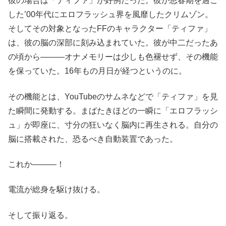
彼の場合は「ティファ」が好例だった。彼が思春期を過ご
した’00年代にエロフラッシュ界を風靡したクリムゾン。
そしてその対象となったFFのキャラクター「ティファ」
は、彼の脳の深部に刻み込まれていた。彼が中二だったあ
の頃から―――オナメモリーは少しも色褪せず、その機能
を保っていた。16年もの月日が経つというのに。
その機能とは、YouTubeのサムネなどで「ティファ」を見
た瞬間に発動する。まばたきほどの一瞬に「エロフラッシ
ュ」が即座に、寸分の狂いなく脳内に再生される。自分の
脳に搭載された、恐るべき自動装置であった。
これか―――！
電流が総身を駆け抜ける。
そして振り返る。