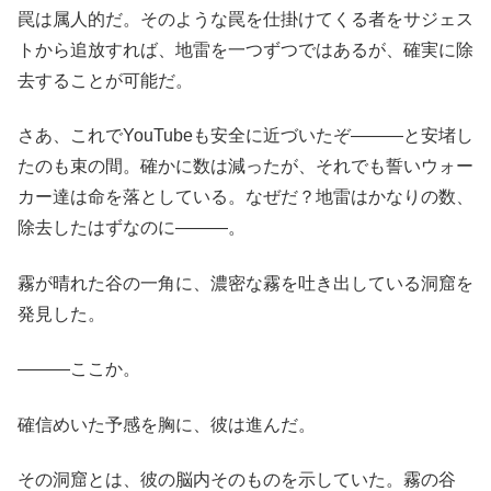
罠は属人的だ。そのような罠を仕掛けてくる者をサジェス
トから追放すれば、地雷を一つずつではあるが、確実に除
去することが可能だ。
さあ、これでYouTubeも安全に近づいたぞ―――と安堵し
たのも束の間。確かに数は減ったが、それでも誓いウォー
カー達は命を落としている。なぜだ？地雷はかなりの数、
除去したはずなのに―――。
霧が晴れた谷の一角に、濃密な霧を吐き出している洞窟を
発見した。
―――ここか。
確信めいた予感を胸に、彼は進んだ。
その洞窟とは、彼の脳内そのものを示していた。霧の谷