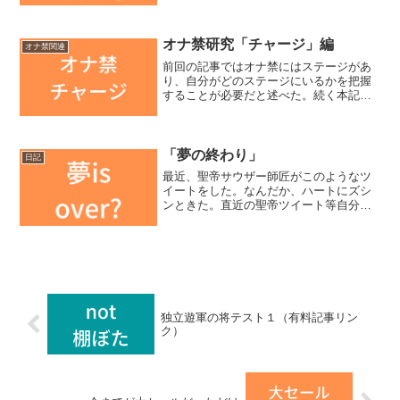
ントム憑依、というメカニズムだ。とい
うことは、オナニーの快感強度を下げれ
ば、脳内物質も減り、...
オナ禁研究「チャージ」編
オナ禁関連
前回の記事ではオナ禁にはステージがあ
り、自分がどのステージにいるかを把握
することが必要だと述べた。続く本記事
では、オナニーによるフィジカル面への
悪影響と、そこからの回復（チャージ）
について僕の経験からの研究成果を共有
する。精子再生産 最優先...
「夢の終わり」
日記
最近、聖帝サウザー師匠がこのようなツ
イートをした。なんだか、ハートにズシ
ンときた。直近の聖帝ツイート等自分が
固まってない段階の人が、努力したり頑
張っても、それはフリでしかなくて無駄
だと思うんだわ。いやまあ必死こいてる
人に向かって「無駄無駄」...
独立遊軍の将テスト１（有料記事リン
ク）