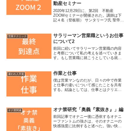
動産セミナー
2020年12月29日に、第2回 不動産
ZOOMセミナーが開催された。講師は下
記４名（登板順） サンタリーフ氏 聖帝サ
ウザー氏 オロゴン氏 タケゾウ氏今回も見
逃し配信用チケットが販売されている
（Youtubeで視聴可能）。購入は2021年
サラリーマン営業職というお仕事
営業テクニック
1...
について2
前回に続いてサラリーマン営業職の内容
と考察について私の考えを述べていきま
す。もし営業職に就こうとしている就活
生いたら参考にしてみてください。仕事
とアルバイトの違いサラリーマンは会社
に労働力を提供する事で給与を支払われ
作業と仕事
雇われ人卒業
ます。その中でも営業職の...
僕は営業マンなのだが、日々の中で作業
と仕事の違いについて感じたことを共有
する。結論としては、仕事とはクリエイ
ティビティを発揮し、利益や価値を生み
出すこと。作業とはそれ以外の雑務、体
を動かせば終わる類のことを指す。作業
一般的に「作業」とは手作...
オナ禁研究「奥義『素抜き』」編
オナ禁関連
前回記事でオナニー後に憑依するオナニ
ーファントムの強さは、そのオナニーの
快感強度に比例すると述べた。強い快感=
大量の脳内物質=強い依存・中毒=強ファ