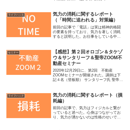
ジに飛びます）全5回。本作はサウザーさ
んが大家のセミナーに本名で出席してい
た頃からのお知り合いだという、なっち
気力の消耗に関するレポート
ライフハック
ーさんがゲスト。なっ...
（「時間に追われる」対策編）
前回の記事で「電話」は実は精神的格闘
の要素を持っており、気力を著しく消耗
すると説明した。お仕事をしている中
で、気力を消耗するのは「謝罪」と「電
話」と、「時間に追われること」だと僕
は体験の中から気がつき、研究を始め
【感想】第２回オロゴン＆タケゾ
セミナー
た。これらが多かった日は精神...
ウ＆サンタリーフ＆聖帝ZOOM不
動産セミナー
2020年12月29日に、第2回 不動産
ZOOMセミナーが開催された。講師は下
記４名（登板順） サンタリーフ氏 聖帝サ
ウザー氏 オロゴン氏 タケゾウ氏今回も見
逃し配信用チケットが販売されている
（Youtubeで視聴可能）。購入は2021年
気力の消耗に関するレポート（損
ライフハック
1...
耗編）
前回の記事で、気力はフィジカルと繋が
っていると述べた。心身はつながってお
り、気力が湧かないのは性格のせいでは
ない。単に疲れ切っている、オナニーし
すぎで脳内物質が枯れているということ