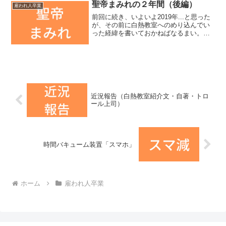
なのだ。仕事における気力の損耗前回の
聖帝まみれの２年間（後編）
雇われ人卒業
記事の通り、まず生きてい...
前回に続き、いよいよ2019年...と思った
が、その前に白熱教室へのめり込んでい
った経緯を書いておかねばなるまい。ま
だ2018年7月です。2018年7月 ヘソクリ
の行方は勇気を出して購入した白熱教室
「オナ禁編」でその内容の濃さを知り、
少なか...
近況報告（白熱教室紹介文・自著・トロ
ール上司）
時間バキューム装置「スマホ」
ホーム
雇われ人卒業