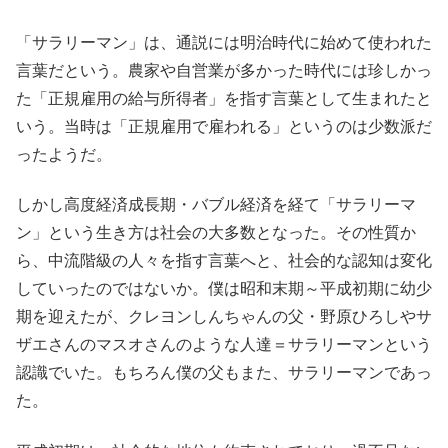
「サラリーマン」は、
通説には明治時代に始めて使われた
言葉だという。
農家や自営業が多かった時代には珍しかっ
た「
正規雇用の給与所得者」を指す言葉として生まれたと
いう。
当時は「正規雇用で雇われる」というのは少数派だ
ったようだ。
しかし高度経済成長期・バブル経済を経て「サラリーマ
ン」
という生き方は社会の大多数となった。その性質か
ら、
中流階級の人々を指す言葉へと、
社会的な認知は変化
していったのではないか。僕は昭和末期～
平成初期に幼少
期を迎えたが、クレヨンしんちゃんの父・
野原ひろしやサ
ザエさんのマスオさんのような人達＝
サラリーマンという
認識でいた。もちろん僕の父もまた、
サラリーマンであっ
た。