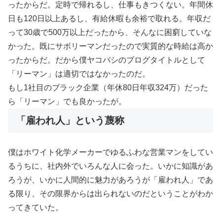
ったからだ。定時で帰れるし、
仕事もきつくない。年間休
日も120日以上あるし、
有給休暇も余裕で取れる。年収だ
って30歳で500万以上だったから、そんなに困窮していな
かった。既にサボリーマンだったので実質的な時給は高か
ったからだ。だから僕ヤコバシのブログタイトルとして
「リーマン」は適切ではなかったのだ。
もし1社目のブラック企業（年休80日年収324万）だった
ら「リーマン」でも良かったが。
「雇われ人」という蔑称
僕はホワイト化学メーカーでゆるふわな営業マンをしてい
るうちに、社内外でいろんな人に会った。いかに知識があ
ろうが、
いかに人間的に魅力があろうが「雇われ人」であ
る限り、
その限界からは出られないのだということがわか
ってきていた。