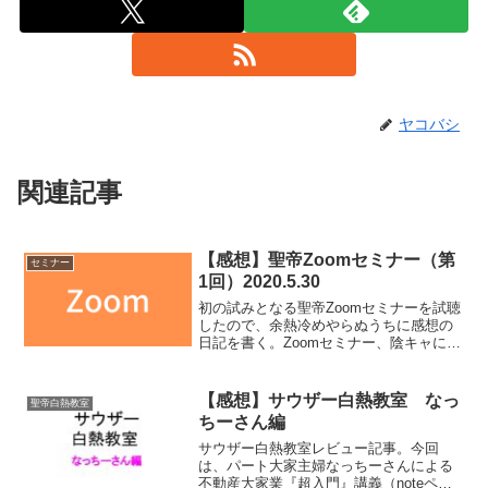
ヤコバシ
関連記事
【感想】聖帝Zoomセミナー（第
セミナー
1回）2020.5.30
初の試みとなる聖帝Zoomセミナーを試聴
したので、余熱冷めやらぬうちに感想の
日記を書く。Zoomセミナー、陰キャには
良き！まず、Zoomセミナーは陰キャ気質
の人にはとても良いものだとオススメす
る。僕は昨年の東京セミナー（リアル会
【感想】サウザー白熱教室 なっ
聖帝白熱教室
場に赴く）に...
ちーさん編
サウザー白熱教室レビュー記事。今回
は、パート大家主婦なっちーさんによる
不動産大家業『超入門』講義（noteペー