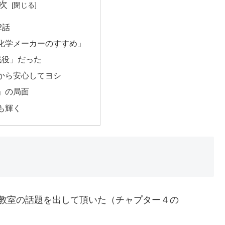
次
2話
化学メーカーのすすめ」
戦役」だった
から安心してヨシ
」の局面
も輝く
教室の話題を出して頂いた（チャプター４の