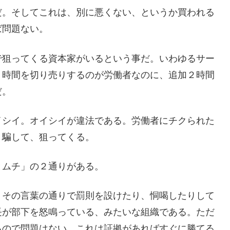
だ。そしてこれは、別に悪くない、というか買われる
ば問題ない。
で狙ってくる資本家がいるという事だ。いわゆるサー
。時間を切り売りするのが労働者なのに、追加２時間
だ。
イシイ。オイシイが違法である。労働者にチクられた
く騙して、狙ってくる。
とムチ」の２通りがある。
、その言葉の通りで罰則を設けたり、恫喝したりして
長が部下を怒鳴っている、みたいな組織である。ただ
るので問題はない。これは証拠があればすぐに勝てる