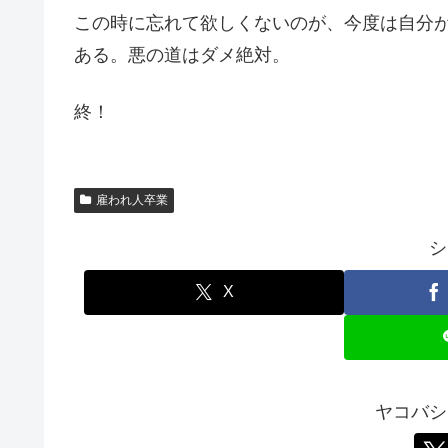
この時に忘れて欲しくないのが、今度は自分
ある。悪の道はダメ絶対。
終！
雇われ人卒業
シ
X
ヤコバシ