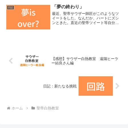
概要脱サラ恋愛工学生サウザーさんと
「カネと女の山」を登るための戦略会議
「夢の終わり」
日記
（noteページに飛びます...
最近、聖帝サウザー師匠がこのようなツ
イートをした。なんだか、ハートにズシ
ンときた。直近の聖帝ツイート等自分が
固まってない段階の人が、努力したり頑
張っても、それはフリでしかなくて無駄
だと思うんだわ。いやまあ必死こいてる
人に向かって「無駄無駄」...
【感想】サウザー白熱教室 遠隔ヒーラ
ー結良さん編
日記：新たなる挑戦
ホーム
聖帝白熱教室