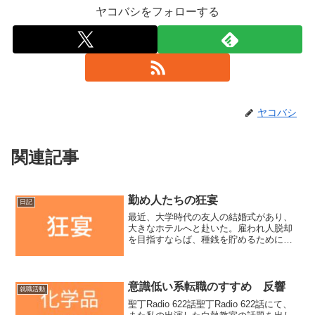
ヤコバシをフォローする
ヤコバシ
関連記事
勤め人たちの狂宴
日記
最近、大学時代の友人の結婚式があり、
大きなホテルへと赴いた。雇われ人脱却
を目指すならば、種銭を貯めるためにこ
ういうセレモニーには出ないのが鉄則で
あるのだが、そこそこ付き合いが続いて
いる友人の晴れの日だ。勤め人卒業がわ
ずかに遅くなるのだが、そ...
意識低い系転職のすすめ 反響
就職活動
聖丁Radio 622話聖丁Radio 622話にて、