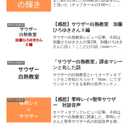
また私の出演した白熱教室の話題を出し
て頂いた（チャプター４の3:00〜）。内
容としては、聖帝サウザー師匠がリアル
セミナーをした際の懇親会にて「あの白
熱教室を聞いて化学業界に入ったら本当
に...
【感想】サウザー白熱教室 加藤
聖帝白熱教室
ひろゆきさんⅡ編
サウザー白熱教室レビュー記事。今回は
加藤ひろゆきさんの第2弾。加藤ひろゆき
さんに訊く！ここだけの話（noteページ
に飛びます。リンクは「車の話編」で
す）全4回。ゲストは加藤ひろゆきさん。
白熱教室へのご登場は2作目となる。本作
「サウザー白熱教室」課金マシー
聖帝白熱教室
は大きく4つのテ...
ンと化した話
サウザーの白熱教室というオーディオブ
ックをご存知だろうか？「Note」にてダ
ウンロードできる有料の音声コンテンツ
のことです。サウザーの白熱教室（リン
ク）目次８月から値上げVoicyから入りま
したVoicyの良い理由白熱教室がもっと良
【感想】零時レイ×聖帝サウザ
聖帝白熱教室
い理由決...
ー 対談音声
オーディオブックレビュー記事。今回は
サウザー白熱教室に関連した、零時レイ
さんと聖帝サウザー氏の対談音声を聴い
たので、その感想を書いていく。作品の