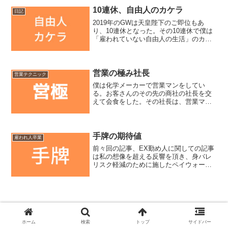
る際に共通点が多いな〜と思ったことを
10連休、自由人のカケラ
日記
書きます。会社に対する非...
2019年のGWは天皇陛下のご即位もあ
り、10連休となった。その10連休で僕は
「雇われていない自由人の生活」のカケ
ラを味わう事ができた。これを36倍にし
たものが、自由人の1年なのだ。そう感じ
たエピソードを紹介していく。生活リズ
ム11時起床で...
営業の極み社長
営業テクニック
僕は化学メーカーで営業マンをしてい
る。お客さんのその先の商社の社長を交
えて会食をした。その社長は、営業マン
を極めて、結果として起業した人だっ
た。もし、僕が今まで通りに営業力を高
めたその延長線上の起業を目指していた
のなら、こうなっていたのかな...
手牌の期待値
雇われ人卒業
前々回の記事、EX勤め人に関しての記事
は私の想像を超える反響を頂き、身バレ
リスク軽減のために施したペイウォール
の有料記事も多くの方々にご購入いただ
いた。ありがとうございます。大変有り
難く、当サイト運営のためのサーバー
代・ドメイン代の一部とな...
ホーム
検索
トップ
サイドバー