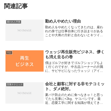
関連記事
勤め人やめたい理由
雇われ人卒業
勤め人をやめたくなってきたのは、雇わ
れの身では仕事自体に行き詰まりがある
ことや大将の方針と合わないとキツイと
いうことを述べました。そのほかにも勤
め人ではうまくいかないことを考えてみ
た。休日は混みすぎ問題まず私は混雑が
大キライ。連休は高速道路...
ウェッジ再生販売ビジネス、儚く
日記
も消え去るの巻
僕はゴルフが好きでゴルフショップもよ
く行くのですが、中古品コーナーの片隅
に、サビサビになったウェッジ（アイア
ンの一種）が激安で売っているのを見た
事がありました。それはもう、見るから
にサビサビで、誰が買うんだよこんな
会社と顧客に対する非モテコミッ
営業テクニック
の...と今までは思ってた...
ト、ダメ絶対。
夏バテ防止のために食べなきゃ！と思っ
てたら見事に+2kg、ヤコバシです。最
近、恋愛工学に関する知識が増えてき
て、これってサラリーマンやってたり、
営業の仕事してて顧客と直接やりとりす