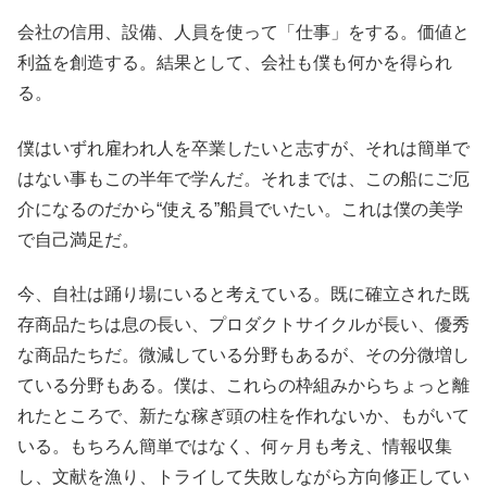
会社の信用、設備、人員を使って「仕事」をする。価値と
利益を創造する。結果として、会社も僕も何かを得られ
る。
僕はいずれ雇われ人を卒業したいと志すが、それは簡単で
はない事もこの半年で学んだ。それまでは、この船にご厄
介になるのだから“使える”船員でいたい。これは僕の美学
で自己満足だ。
今、自社は踊り場にいると考えている。既に確立された既
存商品たちは息の長い、プロダクトサイクルが長い、優秀
な商品たちだ。微減している分野もあるが、その分微増し
ている分野もある。僕は、これらの枠組みからちょっと離
れたところで、新たな稼ぎ頭の柱を作れないか、もがいて
いる。もちろん簡単ではなく、何ヶ月も考え、情報収集
し、文献を漁り、トライして失敗しながら方向修正してい