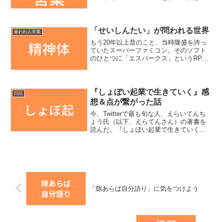
学品の営業マン。安定的な取引先は多い
けれど、それらの子守、店番だけじゃつ
まらねーぜということで、僕は打って出
るタイプの営業を心がけて...
「せいしんたい」が問われる世界
雇われ人卒業
もう20年以上昔のこと、当時隆盛を誇っ
ていたスーパーファミコン。そのソフト
のひとつに「エスパークス」というRPG
がある。エスパークスとは、伝説の勇者
の名前で、プロトルードという異次元の
怪物たちと戦う物語だ。「エスパーク
ス」あらすじ本作の主人...
『しょぼい起業で生きていく』感
日記
想＆点が繋がった話
今、Twitterで最も旬な人、えらいてんち
ょう氏（以下、えらてんさん）の著書を
読んだ。『しょぼい起業で生きていく』
（Amazonリンク）書評は多くの人がして
下さっているので、僕のやろうとしてい
ることに当てはめて考えてみた。※詳細
な書評は別...
「隙あらば自分語り」に気をつけよう