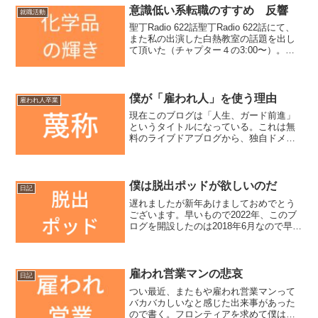
意識低い系転職のすすめ 反響
就職活動
聖丁Radio 622話聖丁Radio 622話にて、
また私の出演した白熱教室の話題を出し
て頂いた（チャプター４の3:00〜）。内
容としては、聖帝サウザー師匠がリアル
セミナーをした際の懇親会にて「あの白
熱教室を聞いて化学業界に入ったら本当
に...
僕が「雇われ人」を使う理由
雇われ人卒業
現在このブログは「人生、ガード前進」
というタイトルになっている。これは無
料のライブドアブログから、独自ドメイ
ンのワードプレスへの移行時に設定しな
おしたタイトルであり、最初の最初は
「脱・雇われ人研究室」というブログタ
イトルであった。設立は20...
僕は脱出ポッドが欲しいのだ
日記
遅れましたが新年あけましておめでとう
ございます。早いもので2022年、このブ
ログを開設したのは2018年6月なので早い
もので3年半が経った。2021年の日記の振
り返り聖帝サウザー師匠を追いかけ、い
ろいろチャレンジしたが思うところあっ
て昨年末...
雇われ営業マンの悲哀
日記
つい最近、またもや雇われ営業マンって
バカバカしいなと感じた出来事があった
ので書く。フロンティアを求めて僕は化